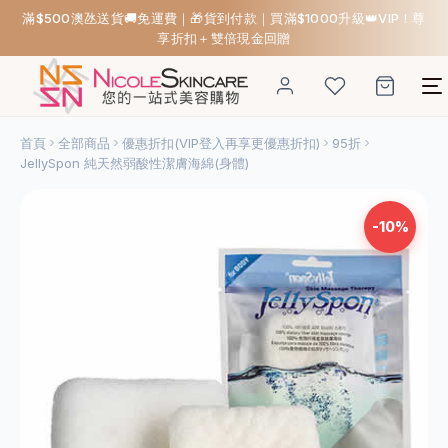
滿$500澳氹送貨🚚免運費｜🎁貨到付款｜買滿$1000升級👑VIP！尊
享折扣＋雙倍現金回贈
首頁
全部商品
優惠折扣(VIP登入再享更優惠折扣)
95折
JellySpon 純天然弱酸性潔膚海綿(身體)
-10%