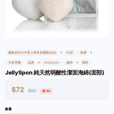
›
›
優惠折扣(VIP登入再享更優惠折扣)
95折
推廣
›
›
天然有機
品牌
JellySpon
臉部
潔面
JellySpon 純天然弱酸性潔面海綿(面部)
$72
$80
慳 $8
數量