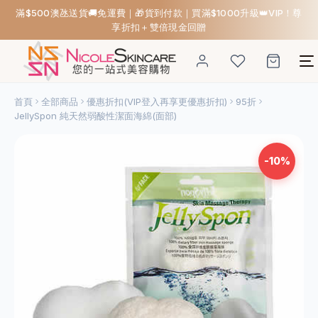
滿$500澳氹送貨🚚免運費｜🎁貨到付款｜買滿$1000升級👑VIP！尊
享折扣＋雙倍現金回贈
首頁
全部商品
優惠折扣(VIP登入再享更優惠折扣)
95折
JellySpon 純天然弱酸性潔面海綿(面部)
-10%